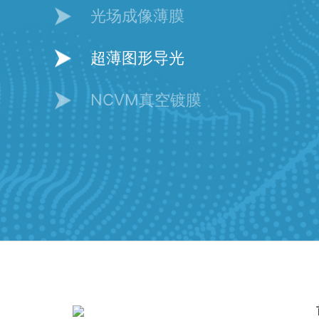
光场成像薄膜
超薄图形导光
NCVM真空镀膜